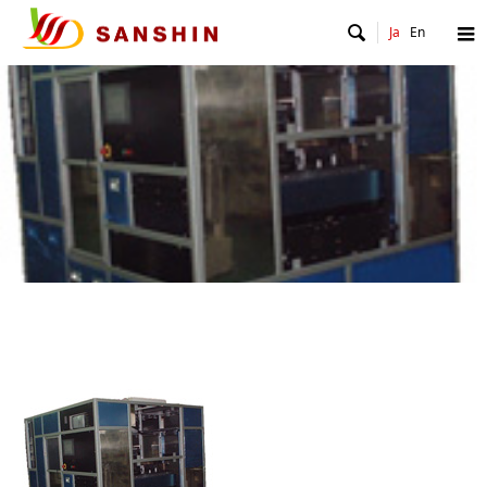

Ja
En