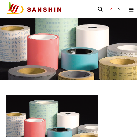

Ja
En